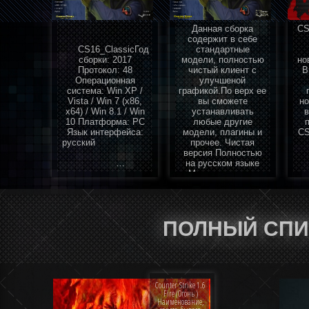
Данная сборка
CS
содержит в себе
CS16_ClassicГод
стандартные
сборки: 2017
модели, полностью
но
Протокол: 48
чистый клиент с
В
Операционная
улучшеной
система: Win XP /
графикой.По верх ее
Vista / Win 7 (x86,
вы сможете
но
x64) / Win 8.1 / Win
устанавливать
в
10 Платформа: PC
любые другие
Язык интерфейса:
модели, плагины и
CS
русский
прочее. Чистая
версия Полностью
…
на русском языке
Мультипротокол
и
47/48 Настроенная
под игру в
о
интернете
конфигурация
ПОЛНЫЙ СПИС
Установлены…
Counter Strike 1.6
Fire (Огонь )
Наименование,