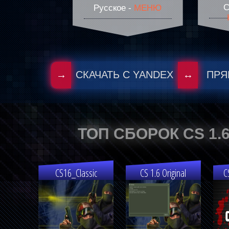
С
Русское -
МЕНЮ
→
СКАЧАТЬ С YANDEX
↔
ПРЯ
ТОП СБОРОК CS 1.
CS16_Classic
CS 1.6 Original
C